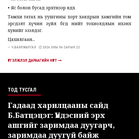
• Яс болон бусад эрхтнээр өвдөх
Тамхи татах нь уушгины хорт хавдрын хамгийн том
эрсдэлт хүчин зүйл бөгөөд нийт тохиолдлын ихэнх
хувийг эзэлдэг.
Цахилгаан...
— Ч.БАЯРЖАРГАЛ
2026 ОНЫ 06 САРЫН 22
ҮРГЭЛЖЛЭЛ ДАРААГИЙН НҮҮРТ
ТОД ТУСГАЛ
Гадаад харилцааны сайд
Б.Батцэцэг: Үндэсний эрх
ашгийг заримдаа дуугарч,
заримдаа дуугүй байж