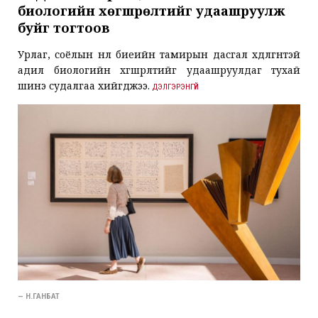
биологийн хөгшрөлтийг удаашруулж
буйг тогтоов
Урлаг, соёлын нөлөө биеийн тамирын дасгал хөдөлгөөнтэй
адил биологийн хөгшрөлтийг удаашруулдаг тухай
шинэ судалгаа хийгджээ.
ДЭЛГЭРЭНГҮЙ
— Н.ГАНБАТ