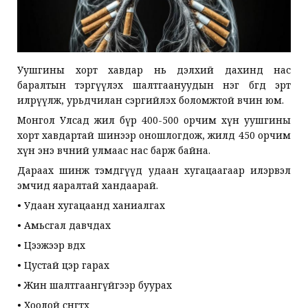
Уушгины хорт хавдар нь дэлхий дахинд нас
баралтын тэргүүлэх шалтгаануудын нэг бөгөөд эрт
илрүүлж, урьдчилан сэргийлэх боломжтой өвчин юм.
Монгол Улсад жил бүр 400-500 орчим хүн уушгины
хорт хавдартай шинээр оношлогдож, жилд 450 орчим
хүн энэ өвчний улмаас нас барж байна.
Дараах шинж тэмдгүүд удаан хугацаагаар илэрвэл
эмчид яаралтай хандаарай.
• Удаан хугацаанд ханиалгах
• Амьсгал давчдах
• Цээжээр өвдөх
• Цустай цэр гарах
• Жин шалтгаангүйгээр буурах
• Хоолой сөөнгөтөх