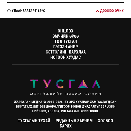
УЛААНБААТАРТ 13ºC
ДЭЭШЭЭ ОЧИХ
ОНЦЛОХ
ЭМЧИЙН ӨРӨӨ
ТОД ТУСГАЛ
ГЭГЭЭН АНИР
СЭТГЭЛИЙН ДАРХЛАА
НОГООН ХУУДАС
ЖАРГАЛАН МЕДИА © 2016-2026. БҮХ ЭРХ ХУУЛИАР ХАМГААЛАГДСАН.
НИЙТЛЭЛҮҮДИЙГ ЗӨВШӨӨРӨЛГҮЙГЭЭР БОЛОН ДУРДАЛГҮЙГЭЭР АХИН
НИЙТЛЭХ, ХЭВЛЭХ, ИШ ТАТАХЫГ ХОРИГЛОНО.
ТУСГАЛЫН ТУХАЙ
РЕДАКЦЫН ЗАРЧИМ
ХОЛБОО
БАРИХ