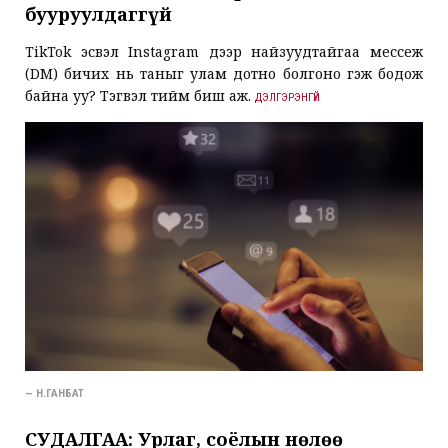
бууруулдаггүй
TikTok эсвэл Instagram дээр найзуудтайгаа мессеж
(DM) бичих нь таныг улам дотно болгоно гэж бодож
байна уу? Тэгвэл тийм биш аж.
ДЭЛГЭРЭНГҮЙ
— Н.ГАНБАТ
СУДАЛГАА: Урлаг, соёлын нөлөө