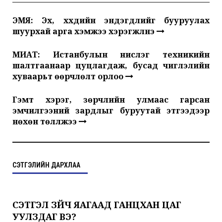
ЭМЯ: Эх, хүүхдийн эндэгдлийг бууруулах
шуурхай арга хэмжээ хэрэгжүүлнэ
МИАТ: Истанбулын нислэг техникийн
шалтгаанаар цуцлагдаж, бусад чиглэлийн
хуваарьт өөрчлөлт орлоо
Гэмт хэрэг, зөрчлийн улмаас гарсан
эмчилгээний зардлыг буруутай этгээдээр
нөхөн төлүүлжээ
СЭТГЭЛИЙН ДАРХЛАА
СЭТГЭЛ ЗҮЙЧ ЯАГААД ГАНЦХАН ЦАГ
УУЛЗДАГ ВЭ?