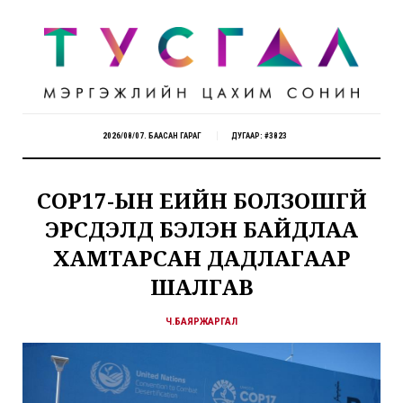
2026/08/07. БААСАН ГАРАГ
ДУГААР: #3823
COP17-ЫН ҮЕИЙН БОЛЗОШГҮЙ
ЭРСДЭЛД БЭЛЭН БАЙДЛАА
ХАМТАРСАН ДАДЛАГААР
ШАЛГАВ
Ч.БАЯРЖАРГАЛ