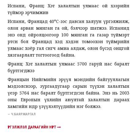
Испани, Франц: Хэт халалтын улмаас ой хээрийн
түймэр эрчимжив
Испани, Францад 40°C-ээс давсан халуун үргэлжилж,
олон арван мянган га ой, бэлчээр шатжээ. Испанид
энэ онд ойролцоогоор 100 мянган га газар түймэрт
өртсөн бол Францад хэд хэдэн томоохон түймрийн
улмаас хоёр гал сөнөөгч амиа алдаж, олон бүсэд онцгой
хязгаарлалт тогтоогоод байна.
Франц: Хэт халалтын улмаас 5700 гаруй нас баралт
бүртгэгджээ
Францын Нийгмийн эрүүл мэндийн байгууллагын
мэдээлснээр, зургаадугаар сарын түүхэн халалтын
үеэр 5764 нас баралт бүртгэгдсэн байна. Энэ нь 2003
оны Европын үхлийн аюултай халалтын дараах
хамгийн өндөр үзүүлэлтүүдийн нэг болжээ.
— Ч.БАЯРЖАРГАЛ
ҮРГЭЛЖЛЭЛ ДАРААГИЙН НҮҮРТ