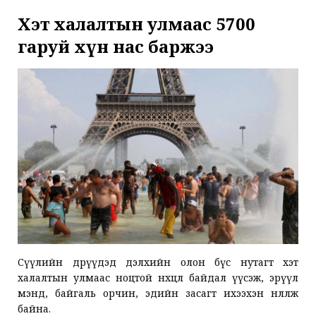
Хэт халалтын улмаас 5700
гаруй хүн нас баржээ
Сүүлийн өдрүүдэд дэлхийн олон бүс нутагт хэт
халалтын улмаас ноцтой нөхцөл байдал үүсэж, эрүүл
мэнд, байгаль орчин, эдийн засагт ихээхэн нөлөөлж
байна.