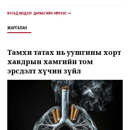
БУСАД МЭДЭЭГ ДАРААГИЙН НҮҮРНЭЭС
ЖАРГАЛАН
Тамхи татах нь уушгины хорт
хавдрын хамгийн том
эрсдэлт хүчин зүйл