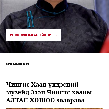
ҮРГЭЛЖЛЭЛ ДАРААГИЙН НҮҮРТ
ЭРҮҮЛ БИЗНЕС
Чингис Хаан үндэсний
музейд Эзэн Чингис хааны
АЛТАН ХӨШӨӨ заларлаа