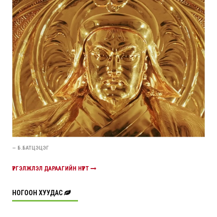
— Б.БАТЦЭЦЭГ
ҮРГЭЛЖЛЭЛ ДАРААГИЙН НҮҮРТ
НОГООН ХУУДАС