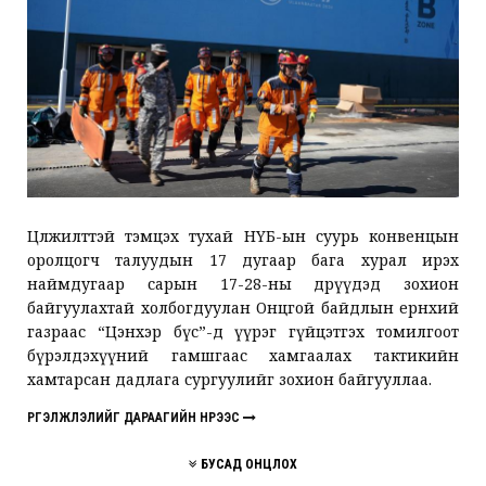
Цөлжилттэй тэмцэх тухай НҮБ-ын суурь конвенцын
оролцогч талуудын 17 дугаар бага хурал ирэх
наймдугаар сарын 17-28-ны өдрүүдэд зохион
байгуулахтай холбогдуулан Онцгой байдлын ерөнхий
газраас “Цэнхэр бүс”-д үүрэг гүйцэтгэх томилгоот
бүрэлдэхүүний гамшгаас хамгаалах тактикийн
хамтарсан дадлага сургуулийг зохион байгууллаа.
ҮРГЭЛЖЛЭЛИЙГ ДАРААГИЙН НҮҮРЭЭС
БУСАД ОНЦЛОХ