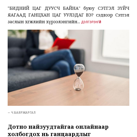
"БИДНИЙ ЦАГ ДУУСЧ БАЙНА" буюу СЭТГЭЛ ЗҮЙЧ
ЯАГААД ГАНЦХАН ЦАГ УУЛЗДАГ ВЭ? сэдвээр Сэтгэл
заслын хөгжлийн хүрээлэнгийн...
ДЭЛГЭРЭНГҮЙ
— Ч.БАЯРЖАРГАЛ
Дотно найзуудтайгаа онлайнаар
холбогдох нь ганцаардлыг