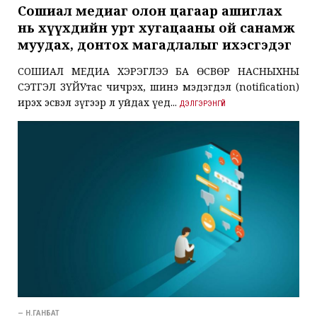
Сошиал медиаг олон цагаар ашиглах
нь хүүхдийн урт хугацааны ой санамж
муудах, донтох магадлалыг ихэсгэдэг
СОШИАЛ МЕДИА ХЭРЭГЛЭЭ БА ӨСВӨР НАСНЫХНЫ
СЭТГЭЛ ЗҮЙУтас чичрэх, шинэ мэдэгдэл (notification)
ирэх эсвэл зүгээр л уйдах үед...
ДЭЛГЭРЭНГҮЙ
— Н.ГАНБАТ