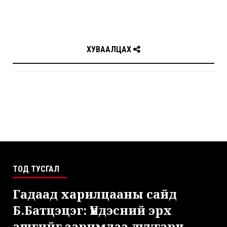
ХУВААЛЦАХ
ТОД ТУСГАЛ
Гадаад харилцааны сайд
Б.Батцэцэг: Үндэсний эрх
ашгийг заримдаа дуугарч,