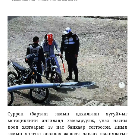
Суррон (бартаат замын цахилгаан дугуй)-ыг
мотоциклийн ангилалд хамааруулж, унах насны
доод хязгаарыг 18 нас байхаар тогтоосон. Иймд
замын хөдөлгөөнд оролцох жолооч дараах шаардлагыг