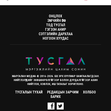
ОНЦЛОХ
ЭМЧИЙН ӨРӨӨ
ТОД ТУСГАЛ
ГЭГЭЭН АНИР
СЭТГЭЛИЙН ДАРХЛАА
НОГООН ХУУДАС
ЖАРГАЛАН МЕДИА © 2016-2026. БҮХ ЭРХ ХУУЛИАР ХАМГААЛАГДСАН.
НИЙТЛЭЛҮҮДИЙГ ЗӨВШӨӨРӨЛГҮЙГЭЭР БОЛОН ДУРДАЛГҮЙГЭЭР АХИН
НИЙТЛЭХ, ХЭВЛЭХ, ИШ ТАТАХЫГ ХОРИГЛОНО.
ТУСГАЛЫН ТУХАЙ
РЕДАКЦЫН ЗАРЧИМ
ХОЛБОО
БАРИХ