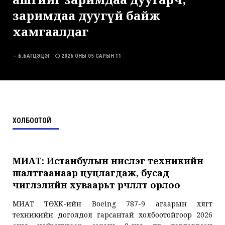
заримдаа дуугүй байж
хамгаалдаг
— Б.БАТЦЭЦЭГ
2026 ОНЫ 05 САРЫН 11
ХОЛБООТОЙ
МИАТ: Истанбулын нислэг техникийн
шалтгаанаар цуцлагдаж, бусад
чиглэлийн хуваарьт өөрчлөлт орлоо
МИАТ ТӨХК-ийн Boeing 787-9 агаарын хөлөгт
техникийн доголдол гарсантай холбоотойгоор 2026