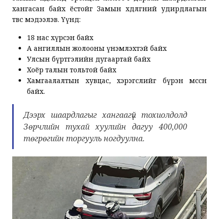
хангасан байх ёстойг Замын хөдөлгөөний удирдлагын
төвөөс мэдээлэв. Үүнд:
18 нас хүрсэн байх
А ангиллын жолооны үнэмлэхтэй байх
Улсын бүртгэлийн дугаартай байх
Хоёр талын тольтой байх
Хамгаалалтын хувцас, хэрэгслийг бүрэн өмссөн
байх.
Дээрх шаардлагыг хангаагүй тохиолдолд
Зөрчлийн тухай хуулийн дагуу 400,000
төгрөгийн торгууль ногдуулна.