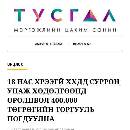
2026/08/09. НЯМ ГАРАГ
ДУГААР: #3825
ОНЦЛОХ
18 НАС ХҮРЭЭГҮЙ ХҮҮХДҮҮД СУРРОН
УНАЖ ХӨДӨЛГӨӨНД
ОРОЛЦВОЛ 400,000
ТӨГРӨГИЙН ТОРГУУЛЬ
НОГДУУЛНА
— Ч.БАЯРЖАРГАЛ
2026 ОНЫ 05 САРЫН 06