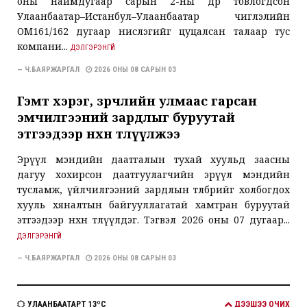
оны наймдугаар сарын 2-ны өдөр товлогдсон
Улаанбаатар–Истанбул–Улаанбаатар чиглэлийн
ОМ161/162 дугаар нислэгийг цуцалсан талаар тус
компани...
ДЭЛГЭРЭНГҮЙ
— Ч.БАЯРЖАРГАЛ
2026 ОНЫ 08 САРЫН 03
Гэмт хэрэг, зөрчлийн улмаас гарсан
эмчилгээний зардлыг буруутай
этгээдээр нөхөн төлүүлжээ
Эрүүл мэндийн даатгалын тухай хуульд заасны
дагуу хохирсон даатгуулагчийн эрүүл мэндийн
тусламж, үйлчилгээний зардлын төлбөрийг холбогдох
хууль хяналтын байгууллагатай хамтран буруутай
этгээдээр нөхөн төлүүлдэг. Тэгвэл 2026 оны 07 дугаар...
ДЭЛГЭРЭНГҮЙ
— Ч.БАЯРЖАРГАЛ
2026 ОНЫ 08 САРЫН 03
УЛААНБААТАРТ 13ºC
ДЭЭШЭЭ ОЧИХ