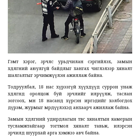
Гэмт хэрэг, зөрчлөөс урьдчилан сэргийлэх, замын
хөдөлгөөний аюулгүй байдлыг хангах чиглэлээр хяналт
шалгалтыг эрчимжүүлэн ажиллаж байна.
Тодруулбал, 18 нас хүрээгүй хүүхдүүд суррон унаж
хөдөлгөөнд оролцож буй зөрчлийг илрүүлж, таслан
зогсоох, мөн 18 насанд хүрсэн иргэдийг холбогдох
дүрэм, журмыг мөрдүүлэхэд анхаарч ажиллаж байна.
Замын хөдөлгөөний удирдлагын төвөөс хяналтын камерын
тусламжтайгаар тогтмол хяналт тавьж, илэрсэн
зөрчилд шуурхай арга хэмжээ авч байна.