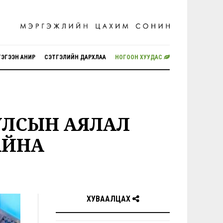
ГЭГЭЭН АНИР
СЭТГЭЛИЙН ДАРХЛАА
НОГООН ХУУДАС
 УЛСЫН АЯЛАЛ
АЙНА
ХУВААЛЦАХ