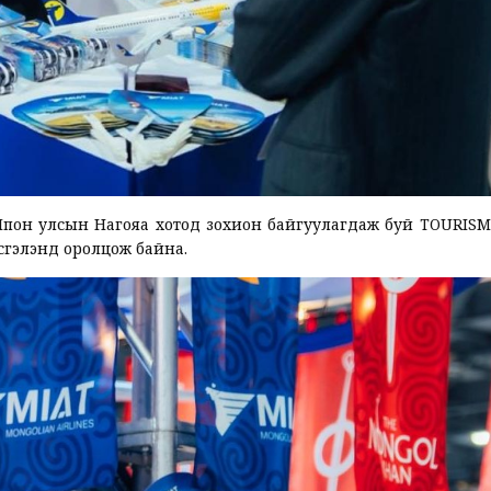
Япон улсын Нагояа хотод зохион байгуулагдаж буй TOURISM
сгэлэнд оролцож байна.