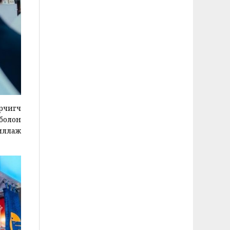
рчигч
болон
иллаж