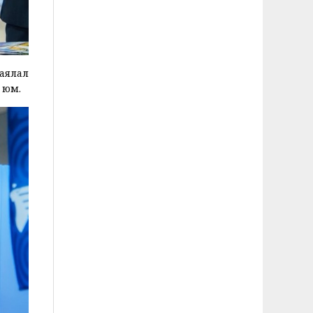
аялал
г юм.