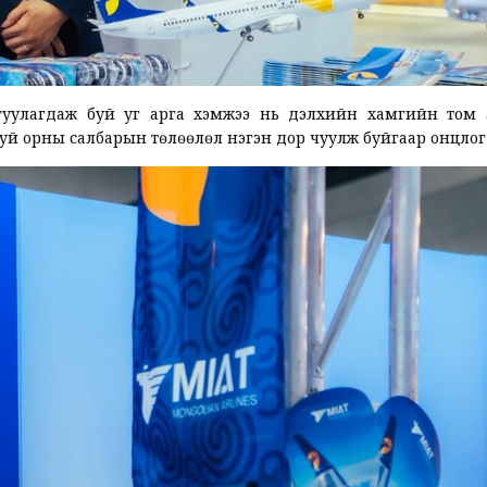
йгуулагдаж буй уг арга хэмжээ нь дэлхийн хамгийн том 
руй орны салбарын төлөөлөл нэгэн дор чуулж буйгаар онцло