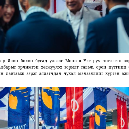
ор Япон болон бусад улсаас Монгол Улс руу чиглэсэн зо
албарыг эрчимтэй хөгжүүлэх зорилт тавьж, орон нутгийн 
йн давтамж зэрэг аялагчдад чухал мэдээллийг хүргэн аж