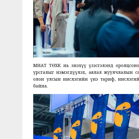
МИАТ ТӨХК нь энэхүү үзэсгэлэнд оролцсоно
урсгалыг нэмэгдүүлэх, аялал жуулчлалын с
олон улсын нислэгийн үнэ тариф, нислэги
байна.