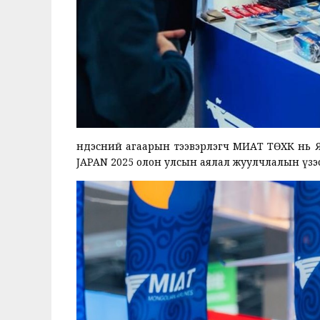
Үндэсний агаарын тээвэрлэгч МИАТ ТӨХК нь 
JAPAN 2025 олон улсын аялал жуулчлалын үзэ