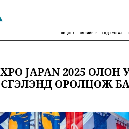
ОНЦЛОХ
ЭМЧИЙН ӨРӨӨ
ТОД ТУСГАЛ
EXPO JAPAN 2025 ОЛОН
ЭСГЭЛЭНД ОРОЛЦОЖ Б