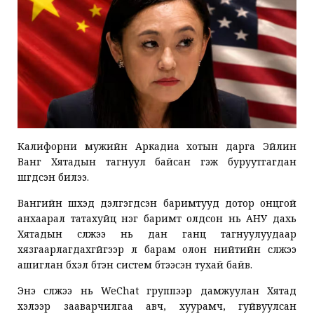
Калифорни мужийн Аркадиа хотын дарга Эйлин
Ванг Хятадын тагнуул байсан гэж буруутгагдан
шүүгдсэн билээ.
Вангийн шүүхэд дэлгэгдсэн баримтууд дотор онцгой
анхаарал татахуйц нэг баримт олдсон нь АНУ дахь
Хятадын сүлжээ нь дан ганц тагнуулуудаар
хязгаарлагдахгүйгээр үл барам олон нийтийн сүлжээ
ашиглан бүхэл бүтэн систем бүтээсэн тухай байв.
Энэ сүлжээ нь WeChat группээр дамжуулан Хятад
хэлээр зааварчилгаа авч, хуурамч, гуйвуулсан