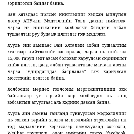
зорилготой байдаг байна.
Ван Хятадаас ирүүлсэн нийтлэлийг хэдхэн минутын
дотор АНУ-ын Мэдээллийн Төвд дахин нийтэлж,
дараа нь нийтлэлийн холбоосыг Хятадын албан
тушаалтан руу буцааж илгээдэг гэж мэдүүлжээ.
Хууль зүйн яамнаас Ван Хятадын албан тушаалтны
хүсэлтээр нийтлэлийг засварлаж, дараа нь нийтлэл
15,000 гаруй үзэлт авсан болохыг харуулсан скрийншот
хийж илгээн, цаад албан тушаалтнаас магтаал авсны
дараа “Удирдагчдаа баярлалаа” гэж хариулсан
мессежийг дэлгээд байна.
Холбооны мөрдөх товчооны мэргэжилтнүүдийн үзэж
байгаагаар уг хэргийн хор холбогдол нь ганц
вэбсайтын агуулгаас аль хэдийн давсан байна.
Хууль зүйн яамны тайланд гуйвуулсан мэдээллүүдийг
нь зөвхөн төрийн хэвлэл мэдээллийн хэрэгслийн ил
тод мэдээллийн хэрэгслээр дамжуулаад зогсохгүй,
WeChat группууд, олон нийтийн сүлжээ (facebook,