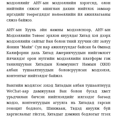
мэдээллийг АНУ-ын мэдээллийн хэрэгслүүд, олон
нийтийн сүлжээг ашиглан дахин нийтлэх замаар
иргэдийг төөрөгдүүлдэг нөлөөллийн үйл ажиллагааны
сүлжээ байжээ.
АНУ-ын Хууль зүйн яамны мэдээлснээр, АНУ-ын
Мэдээллийн Төвөөс эрхлэн явуулдаг Хятад хэл дээрх
мэдээллийн сайтыг Ван болон түүний хуучин сүйт залуу
Яонин "Майк" Сун нар ажиллуулдаг байсан ба Өмнөд
Калифорни дахь Хятад Америкчуудын нийгэмлэгт
үйлчилдэг орон нутгийн мэдээллийн платформ гэж
танилцуулан Хятадын Коммунист Намын (ХКН)
албан тушаалтнуудын боловсруулсан мэдээлэл,
контентыг нийтэлдэг байжээ.
Вангийн мэдүүлгээс үзэхэд Хятадын албан тушаалтнууд
WeChat-аар дамжуулан Ван болон бусад хүмүүст
урьдчилан бичсэн нийтлэлүүдийг илгээдэг бөгөөд
мэдээ, контентуудын агуулга нь Хятадад гарсан
геноцит бодлого, Шинжаан, Түвдэд явуулж буй
харгислалыг үгүйсгэх, Хятадыг дэмжих бодлогыг түгээх