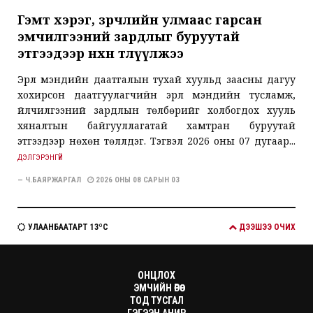
Гэмт хэрэг, зөрчлийн улмаас гарсан
эмчилгээний зардлыг буруутай
этгээдээр нөхөн төлүүлжээ
Эрүүл мэндийн даатгалын тухай хуульд заасны дагуу
хохирсон даатгуулагчийн эрүүл мэндийн тусламж,
үйлчилгээний зардлын төлбөрийг холбогдох хууль
хяналтын байгууллагатай хамтран буруутай
этгээдээр нөхөн төлүүлдэг. Тэгвэл 2026 оны 07 дугаар...
ДЭЛГЭРЭНГҮЙ
— Ч.БАЯРЖАРГАЛ
2026 ОНЫ 08 САРЫН 03
УЛААНБААТАРТ 13ºC
ДЭЭШЭЭ ОЧИХ
ОНЦЛОХ
ЭМЧИЙН ӨРӨӨ
ТОД ТУСГАЛ
ГЭГЭЭН АНИР