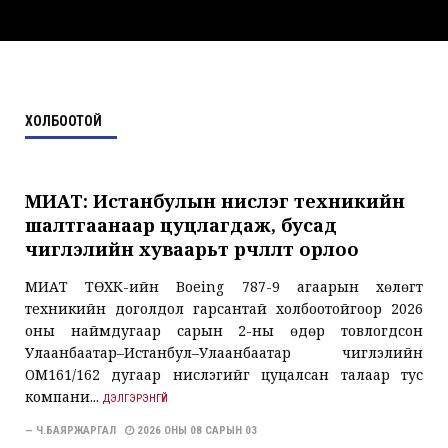
ХОЛБООТОЙ
МИАТ: Истанбулын нислэг техникийн
шалтгаанаар цуцлагдаж, бусад
чиглэлийн хуваарьт өөрчлөлт орлоо
МИАТ ТӨХК-ийн Boeing 787-9 агаарын хөлөгт
техникийн доголдол гарсантай холбоотойгоор 2026
оны наймдугаар сарын 2-ны өдөр товлогдсон
Улаанбаатар–Истанбул–Улаанбаатар чиглэлийн
ОМ161/162 дугаар нислэгийг цуцалсан талаар тус
компани...
ДЭЛГЭРЭНГҮЙ
— Ч.БАЯРЖАРГАЛ
2026 ОНЫ 08 САРЫН 03