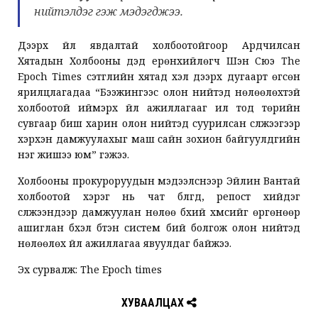
нийтэлдэг гэж мэдэгджээ.
Дээрх үйл явдалтай холбоотойгоор Ардчилсан
Хятадын Холбооны дэд ерөнхийлөгч Шэн Сюэ The
Epoch Times сэтгүүлийн хятад хэл дээрх дугаарт өгсөн
ярилцлагадаа “Бээжингээс олон нийтэд нөлөөлөхтэй
холбоотой иймэрхүү үйл ажиллагааг ил тод төрийн
сувгаар биш харин олон нийтэд суурилсан сүлжээгээр
хэрхэн дамжуулахыг маш сайн зохион байгуулдгийн
нэг жишээ юм” гэжээ.
Холбооны прокуроруудын мэдээлснээр Эйлин Вантай
холбоотой хэрэг нь чат бүлгүүд, репост хийдэг
сүлжээнүүдээр дамжуулан нөлөө бүхий хүмүүсийг өргөнөөр
ашиглан бүхэл бүтэн систем бий болгож олон нийтэд
нөлөөлөх үйл ажиллагаа явуулдаг байжээ.
Эх сурвалж: The Epoch times
ХУВААЛЦАХ