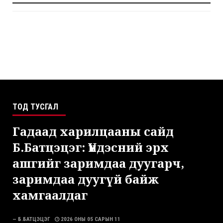
ТОД ТУСГАЛ
Гадаад харилцааны сайд
Б.Батцэцэг: Үндэсний эрх
ашгийг заримдаа дуугарч,
заримдаа дуугүй байж
хамгаалдаг
— Б.БАТЦЭЦЭГ
2026 ОНЫ 05 САРЫН 11