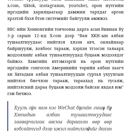
x.com, tiktok, instagramm, youtube), орон нутгийн
иргэдийн харилцаагаар дамжин тархдаг өргөн
хүрээтэй бүхэл бүтэн системийг байгуулж амжжээ.
BBC-ийн Хонконгийн товчооны дарга асан Вивиан Ву
5-р сарын 12-нд X.com дээр “Ван ХКН-ын албан
тушаалтнуудаас нийтлэл хүлээн авч, онлайнаар
байршуулж, холбоос тарааж, хэрхэн түгээсэн талаарх
мэдээллийг албан тушаалтнуудад буцааж мэдээлдэг
байжээ. Хамгийн итгэмээргүй нь орон нутгийн
иргэдийн сонгосон Америкийн төрийн албан хаагч
хүн Хятадын албан тушаалтнуудын суртал ухуулгын
нийтлэл биечлэн тарааж, тараахад нь тусалж,
нийтэлсний дараа буцааж мэдээлж байсан явдал юм"
гэж бичжээ.
Хууль зүйн яам нэг WeChat бүлгийн гишүүн бүр
Хятадын албан тушаалтнуудаас
зааварчилгаа авсны дараахан өөр өөр
вэбсайтууд дээр ижил нийтлэлүүдийг дахин