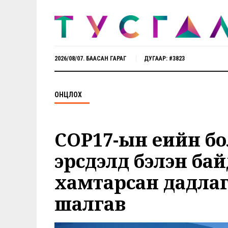
2026/08/07. БААСАН ГАРАГ
ДУГААР: #3823
ОНЦЛОХ
COP17-ын үеийн бо
эрсдэлд бэлэн ба
хамтарсан дадла
шалгав