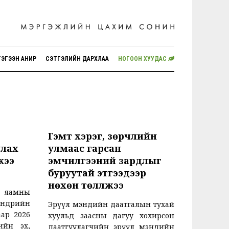
ГЭГЭЭН АНИР
СЭТГЭЛИЙН ДАРХЛАА
НОГООН ХУУДАС
Гэмт хэрэг, зөрчлийн
улах
улмаас гарсан
жээ
эмчилгээний зардлыг
буруутай этгээдээр
нөхөн төлүүлжээ
яамны
нөөдрийн
Эрүүл мэндийн даатгалын тухай
аар 2026
хуульд заасны дагуу хохирсон
ийн эх,
даатгуулагчийн эрүүл мэндийн