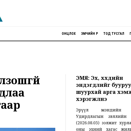
ОНЦЛОХ
ЭМЧИЙН ӨРӨӨ
ТОД ТУСГАЛ
лзошгүй
ЭМЯ: Эх, хүүхдийн
эндэгдлийг бууру
йдлаа
шуурхай арга хэм
хэрэгжүүлнэ
гаар
Эрүүл мэндийн 
Удирдлагын зөвлөлийн ө
(2026.08.03) ээлжит хурл
оны эхний хагас жил