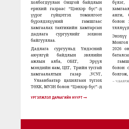
холбогдуулан Онцгой байдлын
бүлэг,
ерөнхий газраас “Цэнхэр бүс”-д
хамгаа
үүрэг гүйцэтгэх томилгоот
анги, 
бүрэлдэхүүний гамшгаас
болон 
хамгаалах тактикийн хамтарсан
төлөөллү
дадлага сургуулийг зохион
Энэхүү
байгууллаа.
Монгол
Дадлага сургуульд Үндэсний
2026 о
аюулгүй байдлын зөвлөлийн
батал
ажлын алба, ОБЕГ, Эрүүл
гамшгаа
мэндийн яам, ЦЕГ, Төрийн тусгай
болон са
хамгаалалтын газар ,УСУГ,
болгож, 
Улаанбаатар цахилгаан түгээх
— Ч.БАЯ
ТӨХК, МУЗН болон “Цэнхэр бүс”-д
ҮРГЭЛЖЛЭЛ ДАРААГИЙН НҮҮРТ