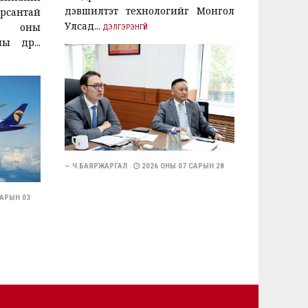
дэвшилтэт технологийг Монгол
антай
Улсад...
26 оны
ДЭЛГЭРЭНГҮЙ
өдөр...
— Ч.БАЯРЖАРГАЛ
2026 ОНЫ 07 САРЫН 28
САРЫН 03