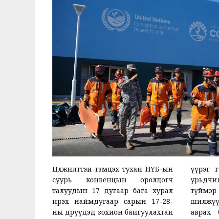
Цөлжилттэй тэмцэх тухай НҮБ-ын
үүрэг 
суурь конвенцын оролцогч
урьдчил
талуудын 17 дугаар бага хурал
түймэр
ирэх наймдугаар сарын 17-28-
шилжүү
ны өдрүүдэд зохион байгуулахтай
аврах 