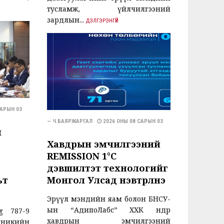
тусламж, үйлчилгээний
зардлын...
ДЭЛГЭРЭНГҮЙ
САРЫН 03
— Ч.БАЯРЖАРГАЛ
2026 ОНЫ 08 САРЫН 03
н
Хавдрын эмчилгээний
REMISSION 1°C
дэвшилтэт технологийг
ьт
Монгол Улсад нэвтрүүлнэ
Эрүүл мэндийн яам болон БНСУ-
ын “АдипоЛабс” ХХК өнөөдөр
g 787-9
хавдрын эмчилгээний
никийн