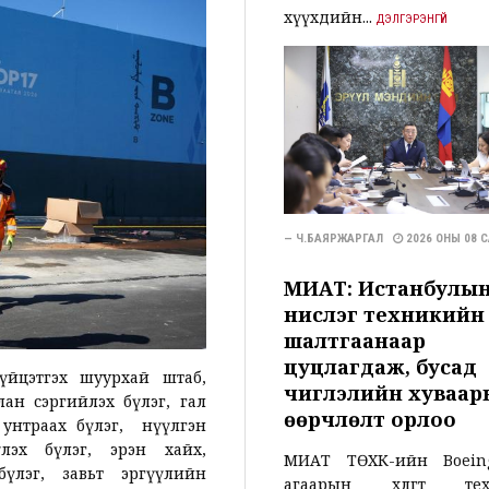
хүүхдийн...
ДЭЛГЭРЭНГҮЙ
— Ч.БАЯРЖАРГАЛ
2026 ОНЫ 08 
МИАТ: Истанбулы
нислэг техникийн
шалтгаанаар
цуцлагдаж, бусад
гүйцэтгэх шуурхай штаб,
чиглэлийн хуваар
ан сэргийлэх бүлэг, гал
өөрчлөлт орлоо
 унтраах бүлэг, нүүлгэн
лэх бүлэг, эрэн хайх,
МИАТ ТӨХК-ийн Boein
бүлэг, завьт эргүүлийн
агаарын хөлөгт тех