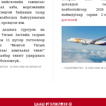
 нийслэлийн гамшгаас
доголдол гарс
лах алба, мэргэжлийн
холбоотойгоор 20
Онцгой байдлын газар
наймдугаар сарын 2-ны 
холбогдох байгууллагын
ДЭЛГЭРЭНГҮЙ
үд оролцсон юм.
 дадлага сургууль нь
 Улсын Засгийн газрын
ны 11 дүгээр тогтоолоор
сан “Монгол Улсын
с хамгаалах төлөвлөгөө”
лбар төлөвлөгөөг удирдлага
болзошгүй...
РЖАРГАЛ
2026 ОНЫ 08 САРЫН 03
— Ч.БАЯРЖАРГАЛ
2026 ОНЫ 08 
ЦААШ ҮРГЭЛЖЛҮҮЛЭХ