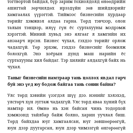
тогтвортой байдал, бүр зарим тохиолдолд өнөөдрийн
ашигтай зөрчилдөх ирээдүйн зөв шийдвэрийг
хамгаалах үүрэгтэй. Тиймээс бизнесийн хурдаар
төрийг хэмжвэл алдаа гарна. Төрд тэвчээр, олон
талын тэнцвэр, илүү гүн ёс суртахууны мэдрэмж
хэрэгтэй. Миний хувьд энэ ялгааг л хамгийн их
анзаарч ирсэн. Бизнес чухал, гэхдээ төрийг орлож
чадахгүй. Төр эрхэм, гэхдээ бизнесийг боомилж
болохгүй. Энэ хоёрын дунд маш нарийн ёс
суртахууны хил байдаг. Тэр хилийг алдахгүй байх нь
чухал.
Таныг бизнесийн намтраар тань цоллох явдал гарч
буй энэ үед юу бодож байгаа тань сонин байна?
Улс төрд хэвийн үзэгдэл шүү дээ. Үнэнийг хэлэхэд,
улстөрч хүн зугтаж чадахгүй. Улс төрд яваа хүний бүх
намтар ил. Өмнө нь хэн байсан чинь тодорхой
хэмжээнд тайлбар байж болно, харин уучлал биш.
Төрд байхдаа юуг хамгаалсан, юуг зөвшөөрөөгүй,
юун дээр дуугарсан, юун дээр чимээгүй өнгөрөөгүй