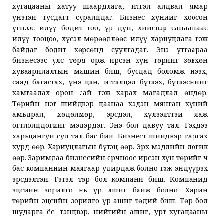
хугацааны хатуу шаардлага, итгэл алдвал ямар
үнэтэй тусдагт суралцдаг. Бизнес хүнийг хоосон
үгнээс илүү бодит тоо, үр дүн, хийсвэр санаанаас
илүү тооцоо, хүсэл мөрөөдлөөс илүү хариуцлага гэж
байдаг бодит хөрсөнд суулгадаг. Энэ утгаараа
бизнесээс улс төрд орж ирсэн хүн төрийг зөвхөн
хуваарилалтын машин биш, бусдад боломж нээх,
саад багасгах, үнэ цэн, итгэлцэл бүтээх, бүтээснийг
хамгаалах орон зай гэж харах магадлал өндөр.
Төрийн нэг шийдвэр цаанаа хэдэн мянган хүний
амьдрал, хөдөлмөр, эрсдэл, хүлээлттэй яаж
огтлолцдогийг мэдэрдэг. Энэ бол давуу тал. Гэхдээ
харьцангуй сул тал бас бий. Бизнест шийдвэр гаргах
хурд өөр. Хариуцлагын бүтэц өөр. Эрх мэдлийн логик
өөр. Заримдаа бизнесийн орчноос ирсэн хүн төрийг ч
бас компанийн маягаар удирдаж болно гэж эндүүрэх
эрсдэлтэй. Гэтэл төр бол компани биш. Компанид
эцсийн зорилго нь үр ашиг байж болно. Харин
төрийн эцсийн зорилго үр ашиг төдий биш. Төр бол
шударга ёс, тэнцвэр, нийтийн ашиг, урт хугацааны