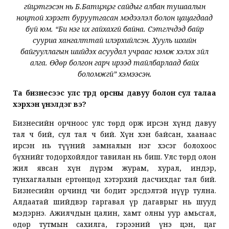
гүйцэтгэсэн нь Б.Батцэцэг сайдыг албан тушаалын
ноцтой хэрэгт буруутгасан мэдээлэл болон цацагдаад
буй юм. “Би нэг их гайхахгүй байна. Сэтгүүлчдэд байр
сууриа хангалттай илэрхийлсэн. Хууль шүүхийн
байгууллагын шийдэх асуудал учраас нэмж хэлэх зүйл
алга. Өдөр болгон гарч ирээд тайлбарлаад байх
боломжгүй” хэмээсэн.
Та бизнесээс улс төрд орсны давуу болон сул талаа
хэрхэн үнэлдэг вэ?
Бизнесийн орчноос улс төрд орж ирсэн хүнд давуу
тал ч бий, сул тал ч бий. Хүн хэн байсан, хаанаас
ирсэн нь түүний замналын нэг хэсэг болохоос
бүхнийг тодорхойлдог тавилан нь биш. Улс төрд олон
жил явсан хүн дүрэм журам, хурал, индэр,
тунхаглалын ертөнцөд хэтэрхий дасчихдаг тал бий.
Бизнесийн орчинд чи бодит эрсдэлтэй нүүр тулна.
Алдаатай шийдвэр гаргавал үр дагаврыг нь шууд
мэдэрнэ. Ажилчдын цалин, хамт олны уур амьсгал,
өдөр тутмын сахилга, гэрээний үнэ цэн, цаг