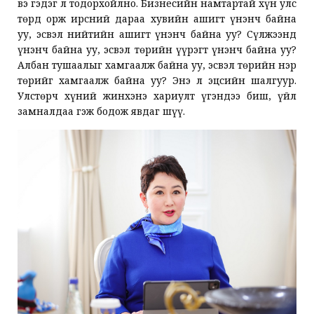
вэ гэдэг л тодорхойлно. Бизнесийн намтартай хүн улс
төрд орж ирсний дараа хувийн ашигт үнэнч байна
уу, эсвэл нийтийн ашигт үнэнч байна уу? Сүлжээнд
үнэнч байна уу, эсвэл төрийн үүрэгт үнэнч байна уу?
Албан тушаалыг хамгаалж байна уу, эсвэл төрийн нэр
төрийг хамгаалж байна уу? Энэ л эцсийн шалгуур.
Улстөрч хүний жинхэнэ хариулт үгэндээ биш, үйл
замналдаа гэж бодож явдаг шүү.