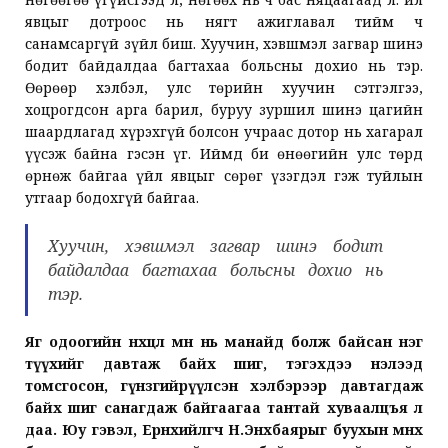
явцыг дотроос нь нягт ажиглавал тийм ч
санамсаргүй зүйл биш. Хуучин, хэвшмэл загвар шинэ
бодит байдалдаа багтахаа больсны дохио нь тэр.
Өөрөөр хэлбэл, улс төрийн хуучин сэтгэлгээ,
хоцрогдсон арга барил, буруу зуршил шинэ цагийн
шаардлагад хүрэхгүй болсон учраас дотор нь хагарал
үүсэж байна гэсэн үг. Иймд би өнөөгийн улс төрд
өрнөж байгаа үйл явцыг сөрөг үзэгдэл гэж туйлын
утгаар бодохгүй байгаа.
Хуучин, хэвшмэл загвар шинэ бодит
байдалдаа багтахаа больсны дохио нь
тэр.
Яг одоогийн нөхцөл өмнө нь манайд болж байсан нэг
түүхийг давтаж байх шиг, тэгэхдээ нэлээд
томсгосон, гүнзгийрүүлсэн хэлбэрээр давтагдаж
байх шиг санагдаж байгаагаа тантай хуваалцъя л
даа. Юу гэвэл, Ерөнхийлөгч Н.Энхбаярыг буухын өмнөх