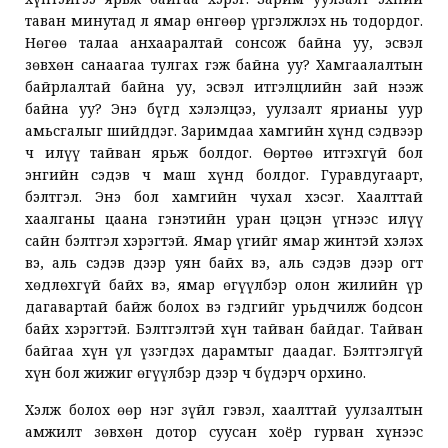
таван минутад л ямар өнгөөр үргэлжлэх нь тодордог.
Нөгөө талаа анхааралтай сонсож байна уу, эсвэл
зөвхөн санаагаа тулгах гэж байна уу? Хамгаалалтын
байрлалтай байна уу, эсвэл итгэлцлийн зай нээж
байна уу? Энэ бүгд хэлэлцээ, уулзалт ярианы уур
амьсгалыг шийддэг. Заримдаа хамгийн хүнд сэдвээр
ч илүү тайван ярьж болдог. Өөртөө итгэхгүй бол
энгийн сэдэв ч маш хүнд болдог. Гуравдугаарт,
бэлтгэл. Энэ бол хамгийн чухал хэсэг. Хаалттай
хаалганы цаана гэнэтийн уран цэцэн үгнээс илүү
сайн бэлтгэл хэрэгтэй. Ямар үгийг ямар жинтэй хэлэх
вэ, аль сэдэв дээр уян байх вэ, аль сэдэв дээр огт
хөдлөхгүй байх вэ, ямар өгүүлбэр олон жилийн үр
дагавартай байж болох вэ гэдгийг урьдчилж бодсон
байх хэрэгтэй. Бэлтгэлтэй хүн тайван байдаг. Тайван
байгаа хүн үл үзэгдэх дарамтыг даадаг. Бэлтгэлгүй
хүн бол жижиг өгүүлбэр дээр ч бүдэрч орхино.
Хэлж болох өөр нэг зүйл гэвэл, хаалттай уулзалтын
амжилт зөвхөн дотор суусан хоёр гурван хүнээс