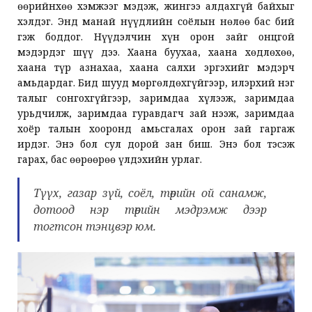
өөрийнхөө хэмжээг мэдэж, жингээ алдахгүй байхыг
хэлдэг. Энд манай нүүдлийн соёлын нөлөө бас бий
гэж боддог. Нүүдэлчин хүн орон зайг онцгой
мэдэрдэг шүү дээ. Хаана буухаа, хаана хөдлөхөө,
хаана түр азнахaa, хаана салхи эргэхийг мэдэрч
амьдардаг. Бид шууд мөргөлдөхгүйгээр, илэрхий нэг
талыг сонгохгүйгээр, заримдаа хүлээж, заримдаа
урьдчилж, заримдаа гуравдагч зай нээж, заримдаа
хоёр талын хооронд амьсгалах орон зай гаргаж
ирдэг. Энэ бол сул дорой зан биш. Энэ бол тэсэж
гарах, бас өөрөөрөө үлдэхийн урлаг.
Түүх, газар зүй, соёл, төрийн ой санамж,
дотоод нэр төрийн мэдрэмж дээр
тогтсон тэнцвэр юм.