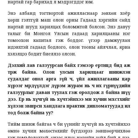
нартай гар барихад л мэдрэгддэг юм.
Энэ албанд тогтвортой ажилласнаар зөвхөн хоёр
хөрш гэлтгүй маш олон орны Гадаад хэргийн сайд
нартай шууд харилцах боломжтой болсон. Энэ давуу
талыг би Монгол Улсын гадаад харилцааны нэг
томоохон капитал гэж боддог. Үүгээр дамжуулан
идэвхтэй гадаад бодлого, олон тооны айлчлал, яриа
хэлэлцээ бодит биеллээ олсон.
Дэлхий лав галзуурсан байх гэмээр ертөнцөд бид аж
төрж байна. Олон улсын харилцааг шинжлэн
судалдаг онол арга зүй ч, үйл ажиллагааны цар
хүрээг мөрдүүлдэг дүрэм журам нь ч их гүрнүүдийн
галзуурлыг даван туулах гэж оролдож л байна шүү
дээ. Ер нь хүчгүй нь хүчтэйнхээ өмнө хүчин мөхөстөхийг
хүлээн зөвшөөрсөн хандлага практик дипломатуудад ил
тод болж байна уу?
Тийм шинж байгаа ч би үүнийг хүчгүй нь хүчтэйнхээ
өмнө хүчин мөхөстөхийг бүгдээрээ зөвшөөрчихлөө
гэж томъёолохгүй. Үүнээс илүү нарийн зүйл бий л дээ.