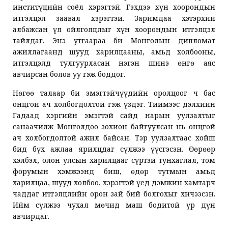
инститүцийн соёл хэрэгтэй. Гэхдээ хүн хоорондын
итгэлцэл заавал хэрэгтэй. Заримдаа хэтэрхий
албажсан үл ойлголцлыг хүн хоорондын итгэлцэл
тайлдаг. Энэ утгаараа би Монголын дипломат
ажиллагаанд шууд харилцааны, амьд холбооны,
итгэлцэлд тулгуурласан нэгэн шинэ өнгө аяс
авчирсан болов уу гэж боддог.
Нөгөө талаар би эмэгтэйчүүдийн оролцоог ч бас
онцгой ач холбогдолтой гэж үздэг. Тиймээс дэлхийн
Гадаад хэргийн эмэгтэй сайд нарын уулзалтыг
санаачилж Монголдоо зохион байгуулсан нь онцгой
ач холбогдолтой ажил байсан. Тэр уулзалтаас хойш
бид бүх ажлаа ярилцдаг сүлжээ үүсгэсэн. Өөрөөр
хэлбэл, олон улсын харилцааг сүртэй тунхаглал, том
форумын хэмжээнд биш, өдөр тутмын амьд
харилцаа, шууд холбоо, хэрэгтэй үед дэмжин хамтарч
чаддаг итгэлцлийн орон зай бий болгохыг хичээсэн.
Ийм сүлжээ чухал мөчид маш бодитой үр дүн
авчирдаг.