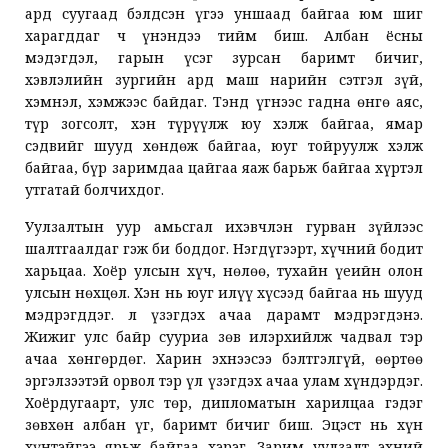
ард суугаад бэлдсэн үгээ уншаад байгаа юм шиг
харагддаг ч үнэндээ тийм биш. Албан ёсны
мэдэгдэл, гарын үсэг зурсан баримт бичиг,
хэвлэлийн зургийн ард маш нарийн сэтгэл зүй,
хэмнэл, хэмжээс байдаг. Тэнд үгнээс гадна өнгө аяс,
түр зогсолт, хэн түрүүлж юу хэлж байгаа, ямар
сэдвийг шууд хөндөж байгаа, юуг тойруулж хэлж
байгаа, бүр заримдаа цайгаа яаж барьж байгаа хүртэл
утгатай болчихдог.
Уулзалтын уур амьсгал ихэвчлэн гурван зүйлээс
шалтгаалдаг гэж би боддог. Нэгдүгээрт, хүчний бодит
харьцаа. Хоёр улсын хүч, нөлөө, тухайн үеийн олон
улсын нөхцөл. Хэн нь юуг илүү хүсээд байгаа нь шууд
мэдрэгддэг. Үл үзэгдэх ачаа дарамт мэдрэгдэнэ.
Жижиг улс байр сууриа зөв илэрхийлж чадвал тэр
ачаа хөнгөрдөг. Харин эхнээсээ бэлтгэлгүй, өөртөө
эргэлзээтэй орвол тэр үл үзэгдэх ачаа улам хүндэрдэг.
Хоёрдугаарт, улс төр, дипломатын харилцаа гэдэг
зөвхөн албан үг, баримт бичиг биш. Эцэст нь хүн
хүнтэйгээ ярьж байгаа хэрэг. Зарим уулзалт эхний