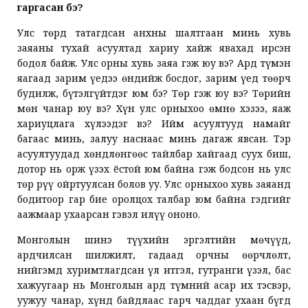
гаргасан бэ?
Улс төрд татагдсан анхны шалтгаан минь хувь
заяаны тухай асуултад хариу хайж явахад ирсэн
бодол байж. Улс орны хувь заяа гэж юу вэ? Ард түмэн
яагаад зарим үедээ өндийж босдог, зарим үед төөрч
будилж, бүтэлгүйтдэг юм бэ? Төр гэж юу вэ? Төрийн
мөн чанар юу вэ? Хүн улс орныхоо өмнө хэзээ, яаж
хариуцлага хүлээдэг вэ? Ийм асуултууд намайг
багаас минь, залуу наснаас минь дагаж явсан. Тэр
асуултуудад хөндлөнгөөс тайлбар хайгаад суух биш,
дотор нь орж үзэх ёстой юм байна гэж бодсон нь улс
төр рүү ойртуулсан болов уу. Улс орныхоо хувь заяанд
бодитоор гар бие оролцох талбар юм байна гэдгийг
аажмаар ухаарсан гэвэл илүү ононо.
Монголын шинэ түүхийн эргэлтийн мөчүүд,
ардчилсан шилжилт, гадаад орчны өөрчлөлт,
нийгэмд хуримтлагдсан үл итгэл, гутранги үзэл, бас
хажуугаар нь Монголын ард түмний асар их тэсвэр,
уужуу чанар, хүнд байдлаас гарч чаддаг ухаан бүгд