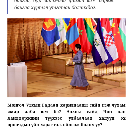
байгаа, бүр заримдаа цайгаа яаж барьж
байгаа хүртэл утгатай болчихдог.
Монгол Улсын Гадаад харилцааны сайд гэж чухам
ямар алба юм бэ? Анхны сайд Чин ван
Ханддоржийн түүхээс улбаалаад халуун эх
орончдын үйл хэрэг гэж ойлгож болох уу?