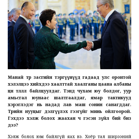
Манай төр засгийн тэргүүнүүд гадаад улс оронтой
хэлэлцээ хийхдээ хаалттай хаалганы цаана албаны
цөөн төлөөллөө байлцуулдаг. Тэнд чухам юу болдог, уур
амьсгал юунаас шалтгаалдаг, ямар тактикууд
хэрэглэдэг нь надад лав маш сонин санагддаг.
Төрийн нууцыг дэлгүүлэх гээгүйг минь ойлгоорой.
Гэхдээ хэлж болох жаахан ч гэсэн зүйл бий биз
дээ?
Хэлж болох юм байлгүй яах вэ. Хоёр тал ширээний