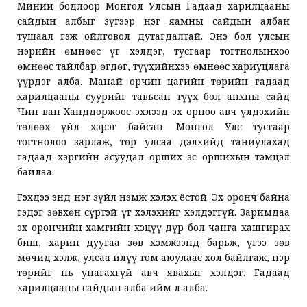
Миний бодлоор Монгол Улсын Гадаад харилцааны
сайдын албыг зүгээр нэг яамны сайдын албан
тушаал гэж ойлговол дутагдалтай. Энэ бол улсын
нэрийн өмнөөс үг хэлдэг, тусгаар тогтнолынхоо
өмнөөс тайлбар өгдөг, түүхийнхээ өмнөөс хариуцлага
үүрдэг алба. Манай орчин цагийн төрийн гадаад
харилцааны суурийг тавьсан түүх бол анхны сайд
Чин ван Ханддоржоос эхлээд эх орноо авч үлдэхийн
төлөөх үйл хэрэг байсан. Монгол Улс тусгаар
тогтнолоо зарлаж, төр улсаа дэлхийд таниулахад
гадаад хэргийн асуудал орших эс оршихын тэмцэл
байлаа.
Гэхдээ энд нэг зүйл нэмж хэлэх ёстой. Эх оронч байна
гэдэг зөвхөн сүртэй үг хэлэхийг хэлдэггүй. Заримдаа
эх орончийн хамгийн хэцүү дүр бол чанга хашгирах
биш, харин дуугаа зөв хэмжээнд барьж, үгээ зөв
мөчид хэлж, улсаа илүү том аюулаас хол байлгаж, нэр
төрийг нь унагахгүй авч явахыг хэлдэг. Гадаад
харилцааны сайдын алба ийм л алба.