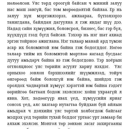
нөлөөлсөн. Улс төрд ороогүй байсан ч миний залуу
нас маш завгүй, бас том мөрөөдөлтэй байлаа. Ер нь
залуу хүн мэргэжлээрээ, ажлаараа, бүтээлээрээ
танигдана, байлдан дагуулна л гэж явдаг шүү дээ.
Надад сайн хүмүүжил, боловсрол, бизнес, бас гэр бүл,
хүүхдүүд гээд бүгд байсан. Тэхээр нь нэг шат ахиад
эргэн тойрноо ажиглана. Нэг талаар манай ард түмэн
асар их боломжтой юм байна гэж бодогддог. Нөгөө
талаар тийм их боломжтой мөртлөө яагаад бусдаас
дутуу амьдарч байна вэ гэж бодогдоно. Тэр хоёрын
огтлолцлоос улс төрийн асуулт хариу нэхдэг. Улс
орныхоо зовлон бэрхшээлийг шүүмжлээд, тойрч
өнгөрөөд байж болохгүй юм байна, шийдэх гэж
оролдох чадвартай хүмүүс хэрэгтэй юм байна гэдэгт
өөрийгөө багтаан бодож эхэлснээс хойш ухраагүй л
явна. Хот, хөдөөгүүр явах үед, хүмүүсийн яриаг
сонсох үед, алс хязгаар нутагтаа буйдхан буй айлын
амьдрал ч дэлхийн улс төртэй холбогдож байгааг
мэдрэх үед төрийн тухай боддог уртаас урт замаар би
алхаж эхэлсэн. Монгол төр зөвхөн засаг захиргааны