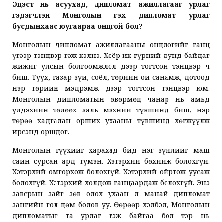
Эцэст нь асуухад, дипломат ажиллагааг урлаг
гэдэгчлэн Монголын гэх дипломат урлаг
бусдынхаас юугаараа онцгой бол?
Монголын дипломат ажиллагааны онцлогийг ганц
үгээр тэнцвэр гэж хэлнэ. Хоёр их гүрний дунд байдаг
жижиг улсын болгоомжлол дээр тогтсон тэнцвэр ч
биш. Түүх, газар зүй, соёл, төрийн ой санамж, дотоод
нэр төрийн мэдрэмж дээр тогтсон тэнцвэр юм.
Монголын дипломатын өвөрмөц чанар нь амьд
үлдэхийн төлөөх заль мэхний түвшинд биш, нэр
төрөө хадгалан орших ухааны түвшинд хөгжүүлж
ирсэнд оршдог.
Монголын түүхийг харахад бид нэг зүйлийг маш
сайн сурсан ард түмэн. Хэтэрхий бөхийж болохгүй.
Хэтэрхий омгорхож болохгүй. Хэтэрхий ойртож уусаж
болохгүй. Хэтэрхий холдож ганцаардаж болохгүй. Энэ
завсрын зайг зөв олох ухаан л манай дипломат
зангийн гол цөм болов уу. Өөрөөр хэлбэл, Монголын
дипломатыг та урлаг гэж байгаа бол тэр нь