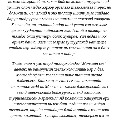
номын дэлгүүрүүдтэй нь хамт байсан зохиолч туурвилчид,
уншигч олон мэдэх хэрээр эргэлзээ тээнэгэлзээ төрөх нь
дамжиггүй. Сэтгүүлчид ч энэ талаар Б.Батцэцэг сайдаас
даруй тодруулсан мэдээллүүд нийгмийн сүлжээнд хөвөрсөн.
Хэвлэлийн эрх чөлөөний өдөр тод улаан сэрэмжлүүлэг
цахим хуудастаа нийтэлсэн гээд ёстой л анхаарлын
тэмдэг бүхий улстөрч болж хувирав. Үйл явдал ийнхүү
өрнөж байна. Засгийн газрыг гуйвуулахад Батцэцэг
сайдын нэр хүндээр туг тахих нь хамгийн дөт зам байх
магадлал ч өндөр.
Түүнийг өнөө ч улс төрд тодорхойлдог “Мөнхийн үсэг”
аавынх нь байгуулсан хэвлэх компанийн нэр л дээ.
Монголд офсет хэвлэлийн шанг татсан анхны
үйлдвэрлэгч Батмөнх агсаны үүсгэсэн компанийн
голомтоос хүүхдүүд нь Монголын хэвлэх үйлдвэрлэлийн зах
зээлд шинэчлэлийг бойжуулж, тэнд ажиллаж
туршлагажсан мэргэжилтнүүд компаниа байгуулан өрх
тусгаарлацгаасан нь нэг биш. Тэдний нэг нь өндөр
технологи, нарийн стандарт бүхий төрийн өмчит үнэт
цаасны компанийн хувьцаа эзэмшиж, тендерээр ажил