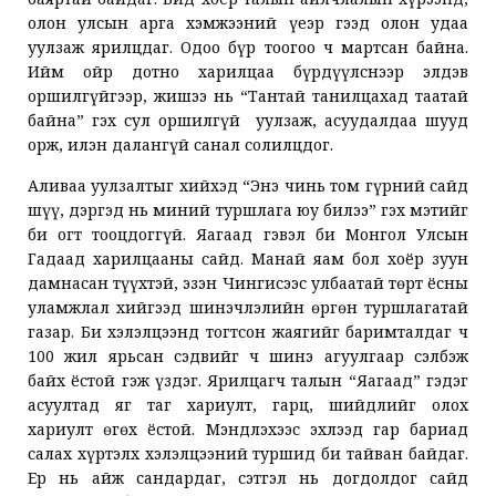
олон улсын арга хэмжээний үеэр гээд олон удаа
уулзаж ярилцдаг. Одоо бүр тоогоо ч мартсан байна.
Ийм ойр дотно харилцаа бүрдүүлснээр элдэв
оршилгүйгээр, жишээ нь “Тантай танилцахад таатай
байна” гэх сул оршилгүй уулзаж, асуудалдаа шууд
орж, илэн далангүй санал солилцдог.
Аливаа уулзалтыг хийхэд “Энэ чинь том гүрний сайд
шүү, дэргэд нь миний туршлага юу билээ” гэх мэтийг
би огт тооцдоггүй. Яагаад гэвэл би Монгол Улсын
Гадаад харилцааны сайд. Манай яам бол хоёр зуун
дамнасан түүхтэй, эзэн Чингисээс улбаатай төрт ёсны
уламжлал хийгээд шинэчлэлийн өргөн туршлагатай
газар. Би хэлэлцээнд тогтсон жаягийг баримталдаг ч
100 жил ярьсан сэдвийг ч шинэ агуулгаар сэлбэж
байх ёстой гэж үздэг. Ярилцагч талын “Яагаад” гэдэг
асуултад яг таг хариулт, гарц, шийдлийг олох
хариулт өгөх ёстой. Мэндлэхээс эхлээд гар бариад
салах хүртэлх хэлэлцээний туршид би тайван байдаг.
Ер нь айж сандардаг, сэтгэл нь догдолдог сайд