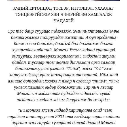
ХҮЧНИЙ ЕРТӨНЦӨД ТЭСВЭР, ИТГЭЛЦЭЛ, УХААЛАГ
ТЭНЦВЭРГҮЙГЭЭР ХЭН Ч ӨӨРИЙГӨӨ ХАМГААЛЖ
ЧАДАХГҮЙ
Эрс тэс байр сууриас түдгэлзэж, хүчгүй нь хүчтэйнхээ өмнө
бөхийх жамыг тойруулдаг ажилтай. Аюул эрсдэлийг
болж өгвөл боломж, болохгүй бол болгоомж болгон
хувиргадаг албатай. Монгол Улсыг гадаад ертөнцөд
ойлгуулах, зөвшөөрүүлэх зорилготой. Үндэсний аюулгүй
байдал, тусгаар тогтнолыг дипломат арга замаар
баталгаажуулах үүрэгтэй. “Тийм”, эсвэл “Үгүй” гэж
хариулахгүйгээр ярьж тохиролцох чадвартай. Ийм хүний
амнаас дотоодын хэвлэл л ямар ч сэдвээр “тийм”, “үгүй”-г
унагах хамгийн өндөр боломжтой. Тэр нь ч явсаар
Монголын мэдээллийг судалдаг гадныхны хувьд
анхаарлын гаднаа үлдээмгүй сурвалж болж хүрдэг.
“Би Монгол Улсын Гадаад харилцааны сайд” гэж
өөрийгөө танилцуулсан 2021 оны нэгдүгээр сараас хойших
зургаан жил гаруйн хугацаанд дэлхий дахинд Монгол