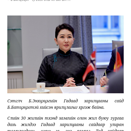
Сэтгүүлч Б.Энхцэцэгийн Гадаад харилцааны сайд
Б.Батцэцэгтэй хийсэн ярилцлагыг хүргэж байна.
Сүүлийн 30 жилийн түүхэнд хамгийн олон жил буюу зургаа
дахь жилдээ Гадаад харилцааны сайдаар улиран
томилогдсон, өмнө нь энэ яамны Дэд сайдаар