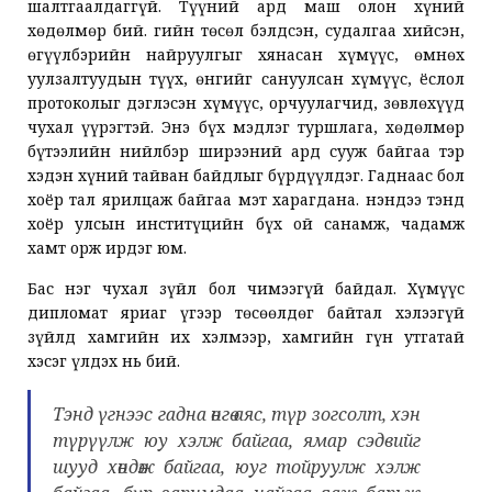
шалтгаалдаггүй. Түүний ард маш олон хүний
хөдөлмөр бий. Үгийн төсөл бэлдсэн, судалгаа хийсэн,
өгүүлбэрийн найруулгыг хянасан хүмүүс, өмнөх
уулзалтуудын түүх, өнгийг сануулсан хүмүүс, ёслол
протоколыг дэглэсэн хүмүүс, орчуулагчид, зөвлөхүүд
чухал үүрэгтэй. Энэ бүх мэдлэг туршлага, хөдөлмөр
бүтээлийн нийлбэр ширээний ард сууж байгаа тэр
хэдэн хүний тайван байдлыг бүрдүүлдэг. Гаднаас бол
хоёр тал ярилцаж байгаа мэт харагдана. Үнэндээ тэнд
хоёр улсын инститүцийн бүх ой санамж, чадамж
хамт орж ирдэг юм.
Бас нэг чухал зүйл бол чимээгүй байдал. Хүмүүс
дипломат яриаг үгээр төсөөлдөг байтал хэлээгүй
зүйлд хамгийн их хэлмээр, хамгийн гүн утгатай
хэсэг үлдэх нь бий.
Тэнд үгнээс гадна өнгө аяс, түр зогсолт, хэн
түрүүлж юу хэлж байгаа, ямар сэдвийг
шууд хөндөж байгаа, юуг тойруулж хэлж