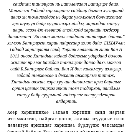
сайдтай танилцсан нь Батмөнхийн Батцэцэг байв.
Монголын Гадаад харилцааны сайдаар богино хугацаанд
шинэ хүн томилогддог нь бараг уламжлал болчихсоныг
эрс шулуун байр суурь илэрхийлдэг, заримдаа хатуу
ширүүн, эсвэл ёж егөөтэй үгтэй хойд хөршийн нэгдүгээр
дипломатч “Би олон монгол сайдтай танилцаж байлаа”
хэмээн Батцэцэгт харин найрсгаар хэлж байв. БНХАУ-ын
Гадаад харилцааны сайд, Төрийн зөвлөлийн гишүүн Ван И
2013 оноос Хятадын гадаад бодлогыг удирдаад долоон
жилийн нүүр үзэж байхдаа танилцсан долоо дахь монгол
сайд Б.Батцэцэг байлаа. Ван И бол гангамсуу цэмцгэр,
гадаад төрхөөсөө л дэлхийн анхаарлыг татаж,
Хятадын овжин, хэрсүү хуучин дипломат арга барилыг
орчин цагийн хүчирхэг гүрний товч тодорхой, шийдмэг
хатуу байр суурьтай чадварлаг хослуулдгаараа
алдартай.
Хоёр хөршийнхөө Гадаад хэргийн сайд нартай
итгэмжилсэн, найрсаг дотно, аливаа асуудлыг илэн
далангүй ярилцдаг харилцаа бүрдүүлж чадсандаа
баяртай байдаг. Бид хоёр талын айлчлалын хүрээнд,