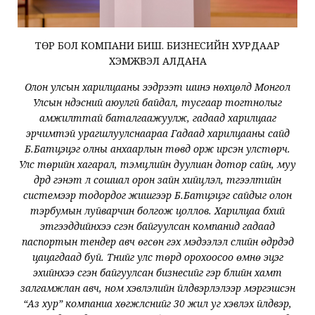
ТӨР БОЛ КОМПАНИ БИШ. БИЗНЕСИЙН ХУРДААР
ХЭМЖВЭЛ АЛДАНА
Олон улсын харилцааны ээдрээт шинэ нөхцөлд Монгол
Улсын үндэсний аюулгүй байдал, тусгаар тогтнолыг
амжилттай баталгаажуулж, гадаад харилцааг
эрчимтэй урагшлуулснаараа Гадаад харилцааны сайд
Б.Батцэцэг олны анхаарлын төвд орж ирсэн улстөрч.
Улс төрийн хагарал, тэмцлийн дуулиан дотор сайн, муу
дүрүүд гэнэт л сошиал орон зайн хийцлэл, түгээлтийн
системээр тодордог жишгээр Б.Батцэцэг сайдыг олон
тэрбумын луйварчин болгож цоллов. Харилцаа бүхий
этгээдүүдийнхээ үүсгэн байгуулсан компанид гадаад
паспортын тендер авч өгсөн гэх мэдээлэл сүүлийн өдрүүдэд
цацагдаад буй. Түүнийг улс төрд орохоосоо өмнө эцэг
эхийнхээ үүсгэн байгуулсан бизнесийг гэр бүлийн хамт
залгамжлан авч, ном хэвлэлийн үйлдвэрлэлээр мэргэшсэн
“Аз хур” компаниа хөгжүүлснийг 30 жил уг хэвлэх үйлдвэр,