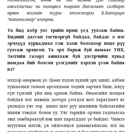
ажилласныг нь тооцвол төрийн дипломат салбарт
арван жилийн турш зүтгэснээрээ Б.Батцэцэг
“капиталаар” ялгарна.
Та бид хоёр улс төрийн өвөрмөц үед уулзаж байна.
Бидний дассан тогтворгүй байдал, байдаг л нэг
зөрчлүүд хурцадмал гэж хэлж болохоор нөхцөл рүү
гулсаж орхисон. Та эрх барьж буй намаас УИХ,
Засгийн газарт ажиллаж буй улстөрчийн хувьд
намдаа бий болсон үзэгдлийг хэрхэн үзэж байна
вэ?
Үнэхээр өвөрмөц үе. Цөөн хэдэн хүний эрх ашиг, албан
тушаалын төлөөх өрсөлдөөн төдий зөрчил биш, илүү
гүн гүнзий үйл явц өрнөж байна. Өнөөгийн нөхцөл
байдал нэг намын доторх үзэгдэл мэт харагдавч яг
үнэндээ улс төр шинэ шат руу шилжиж байгаагийн
шинж тэмдэг болов уу. Улс төрийн орчин гаднаасаа
эмх замбараагүй юм шиг харагддаг үе байдаг. Чимээ
шуугиан ихтэй, үл ойлголцол давамгайлсан, нэг нь
нөгөөгөө үгүйсгээд л, нөгөөх нь ч бас няцаагаад л. Үйл