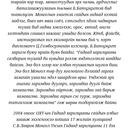
төрийн нэр төр, монголчуудын эрх чөлөө, ардчиллыг
баталгаажуулахын төлөөх Б.Батцэцэгтэй бид
танилцсан. Монголын эмэгтэй сайдын гадаад хэлний
мэдлэг, биеэ авч явах соёл, сэтгэгдэл үлдээх чадварын
тухай бид гадны хэвлэлээс, орос, хятад, англи
хэлтнүүдийн сошиал хаягаас уншдаг болсон. Юүтүүб, фэйсбүүк,
инстаграмын хил хязгааргүйн нөлөө бий ч, нэрт
дипломатч Ц.Гомбосүрэнгийн хэлснээр, Б.Батцэцэгт
харизм буюу нүүрийн буян байдаг. “Гадаад харилцааны
салбарын тухайд би хувьдаа үргэлж хүндэтгэлтэй ханддаг
байсан. Энэ бол зүгээр нэг албан тушаалын шугам биш.
Энэ бол Монгол төр дуу хоолойгоо дэлхийд гаргах
хамгийн ухаалаг нүүдэл шаардсан өрөг. Үндэсний эрх
ашгийг заримдаа дуугарч, заримдаа дуугүй байж
хамгаална. Заримдаа ойртож, заримдаа зай барьж
хамгаална. Заримдаа гарын үсэг зурж, заримдаа
татгалзаж хамгаална” гэж өөрөө тодорхойлж байна.
2004 оноос ОХУ-ын Гадаад харилцааны сайдын албыг
хашиж эхэлснээсээ хойших 17 жилийн хугацаанд
С.В.Лавров Монгол Улсын Гадаад харилцааны 11 дэх