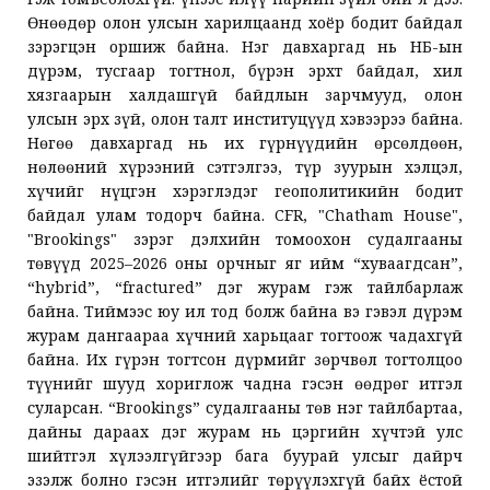
Өнөөдөр олон улсын харилцаанд хоёр бодит байдал
зэрэгцэн оршиж байна. Нэг давхаргад нь НҮБ-ын
дүрэм, тусгаар тогтнол, бүрэн эрхт байдал, хил
хязгаарын халдашгүй байдлын зарчмууд, олон
улсын эрх зүй, олон талт институцүүд хэвээрээ байна.
Нөгөө давхаргад нь их гүрнүүдийн өрсөлдөөн,
нөлөөний хүрээний сэтгэлгээ, түр зуурын хэлцэл,
хүчийг нүцгэн хэрэглэдэг геополитикийн бодит
байдал улам тодорч байна. CFR, "Chatham House",
"Brookings" зэрэг дэлхийн томоохон судалгааны
төвүүд 2025–2026 оны орчныг яг ийм “хуваагдсан”,
“hybrid”, “fractured” дэг журам гэж тайлбарлаж
байна. Тиймээс юу ил тод болж байна вэ гэвэл дүрэм
журам дангаараа хүчний харьцааг тогтоож чадахгүй
байна. Их гүрэн тогтсон дүрмийг зөрчвөл тогтолцоо
түүнийг шууд хориглож чадна гэсэн өөдрөг итгэл
суларсан. “Brookings” судалгааны төв нэг тайлбартаа,
дайны дараах дэг журам нь цэргийн хүчтэй улс
шийтгэл хүлээлгүйгээр бага буурай улсыг дайрч
эзэлж болно гэсэн итгэлийг төрүүлэхгүй байх ёстой