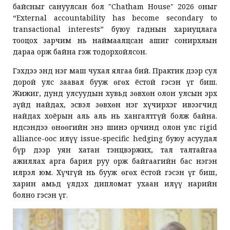
байсныг сануулсан бол "Chatham House" 2026 оныг
“External accountability has become secondary to
transactional interests” буюу гаднын хариуцлага
тооцох зарчим нь наймаалцсан ашиг сонирхлын
дараа орж байна гэж тодорхойлсон.
Гэхдээ энд нэг маш чухал ялгаа бий. Практик дээр сул
дорой улс заавал бууж өгөх ёстой гэсэн үг биш.
Жижиг, дунд улсуудын хувьд зөвхөн олон улсын эрх
зүйд найдах, эсвэл зөвхөн нэг хүчирхэг ивээгчид
найдах хоёрын аль аль нь хангалтгүй болж байна.
Үндсэндээ өнөөгийн энэ шинэ орчинд олон улс rigid
alliance-оос илүү issue-specific hedging буюу асуудал
бүр дээр уян хатан тэнцвэржих, тал талтайгаа
ажиллах арга барил руу орж байгаагийн бас нэгэн
илрэл юм. Хүчгүй нь бууж өгөх ёстой гэсэн үг биш,
харин амьд үлдэх дипломат ухаан илүү нарийн
болно гэсэн үг.