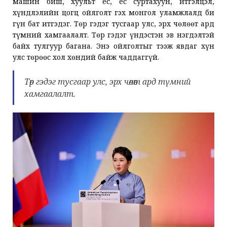
машин биш, хуульт ёс, ёс суртахуун, итгэлцэл,
хүндлэлийн цогц ойлголт гэх монгол уламжлалд би
гүн бат итгэдэг. Төр гэдэг тусгаар улс, эрх чөлөөт ард
түмний хамгаалалт. Төр гэдэг үндэстэн эв нэгдэлтэй
байх тулгуур багана. Энэ ойлголтыг тээж явдаг хүн
улс төрөөс хол хөндий байж чаддаггүй.
Төр гэдэг тусгаар улс, эрх чөлөөт ард түмний
хамгаалалт.