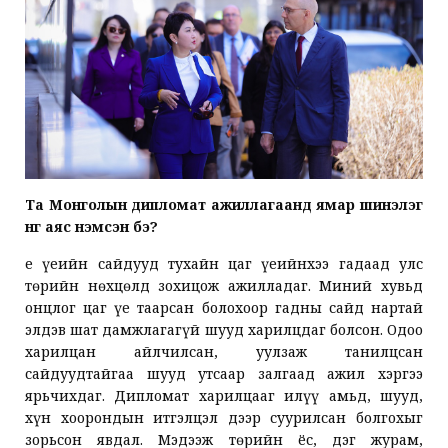
Та Монголын дипломат ажиллагаанд ямар шинэлэг
өнгө аяс нэмсэн бэ?
Үе үеийн сайдууд тухайн цаг үеийнхээ гадаад улс
төрийн нөхцөлд зохицож ажилладаг. Миний хувьд
онцлог цаг үе таарсан болохоор гадны сайд нартай
элдэв шат дамжлагагүй шууд харилцдаг болсон. Одоо
харилцан айлчилсан, уулзаж танилцсан
сайдуудтайгаа шууд утсаар залгаад ажил хэргээ
ярьчихдаг. Дипломат харилцааг илүү амьд, шууд,
хүн хоорондын итгэлцэл дээр суурилсан болгохыг
зорьсон явдал. Мэдээж төрийн ёс, дэг журам,