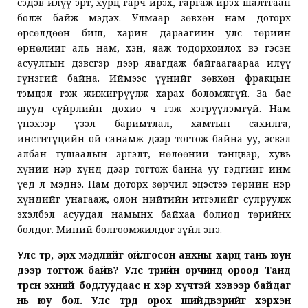
сэдэв илүү эрт, хурц гарч ирэх, гаргаж ирэх шалтгаан
болж байж мэдэх. Улмаар зөвхөн нам доторх
өрсөлдөөн биш, харин дараагийн улс төрийн
өрнөлийг аль нам, хэн, яаж тодорхойлох вэ гэсэн
асуултын дэвсгэр дээр явагдаж байгаагаараа илүү
гүнзгий байна. Иймээс үүнийг зөвхөн фракцын
тэмцэл гэж жижигрүүлж харах боломжгүй. За бас
шууд сүйрлийн дохио ч гэж хэтрүүлэмгүй. Нам
үнэхээр үзэл баримтлал, хамтын сахилга,
инститүцийн ой санамж дээр тогтож байна уу, эсвэл
албан тушаалын эргэлт, нөлөөний тэнцвэр, хувь
хүний нэр хүнд дээр тогтож байна уу гэдгийг ийм
үед л мэднэ. Нам доторх зөрчил эцэстээ төрийн нэр
хүндийг унагааж, олон нийтийн итгэлийг сулруулж
эхэлбэл асуудал намынх байхаа болиод төрийнх
болдог. Миний болгоомжилдог зүйл энэ.
Улс төр, эрх мэдлийг ойлгосон анхны харц тань юун
дээр тогтож байв? Улс төрийн орчинд ороод Танд
төрсөн эхний бодлуудаас өнөө хэр хүчтэй хэвээр байдаг
нь юу бол. Улс төрд орох шийдвэрийг хэрхэн