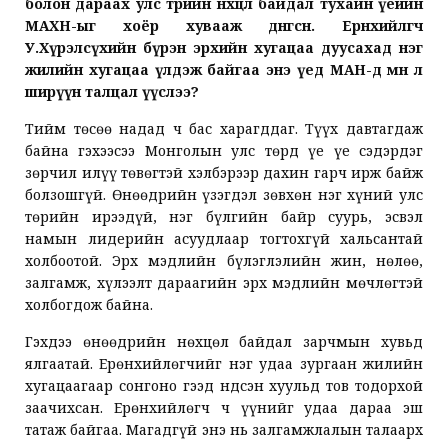
болон дараах улс төрийн нөхцөл байдал тухайн үеийн
МАХН-ыг хоёр хувааж дөнгөсөн. Ерөнхийлөгч
У.Хүрэлсүхийн бүрэн эрхийн хугацаа дуусахад нэг
жилийн хугацаа үлдэж байгаа энэ үед МАН-д мөн л
ширүүн талцал үүслээ?
Тийм төсөө надад ч бас харагддаг. Түүх давтагдаж
байна гэхээсээ Монголын улс төрд үе үе сэдэрдэг
зөрчил илүү төвөгтэй хэлбэрээр дахин гарч ирж байж
болзошгүй. Өнөөдрийн үзэгдэл зөвхөн нэг хүний улс
төрийн ирээдүй, нэг бүлгийн байр суурь, эсвэл
намын лидерийн асуудлаар тогтохгүй хальсантай
холбоотой. Эрх мэдлийн бүлэглэлийн жин, нөлөө,
залгамж, хүлээлт дараагийн эрх мэдлийн мөчлөгтэй
холбогдож байна.
Гэхдээ өнөөдрийн нөхцөл байдал зарчмын хувьд
ялгаатай. Ерөнхийлөгчийг нэг удаа зургаан жилийн
хугацаагаар сонгоно гээд Үндсэн хуульд тов тодорхой
заачихсан. Ерөнхийлөгч ч үүнийг удаа дараа эш
татаж байгаа. Магадгүй энэ нь залгамжлалын талаарх