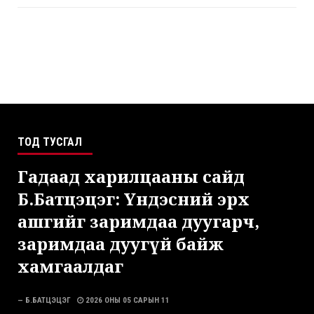
ТОД ТУСГАЛ
Гадаад харилцааны сайд
Б.Батцэцэг: Үндэсний эрх
ашгийг заримдаа дуугарч,
заримдаа дуугүй байж
хамгаалдаг
— Б.БАТЦЭЦЭГ
2026 ОНЫ 05 САРЫН 11