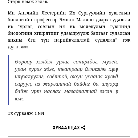
Старк нэмж хэлэв.
Мөн Английн Лестерийн Их Сургуулийн хувьслын
биологийн профессор Эмонн Маллон дээрх судалгаа
нь "урлаг, соёлын нөлөө нь молекулын түвшинд
биологийн хөгшрөлтийг удаашруулж байгааг судалсан
анхны бөгөөд тун нарийвчлалтай судалгаа" гэж
дүгнэжээ.
Өөрөөр хэлбэл урлаг сонирхдог, музей,
уран зураг үздэг, театраар үйлчлүүлдэг хүмүүс
илүү залуулаг, соёлтой, оюун ухааны хувьд
саруул, аз жаргалтай байдаг ба илүү эрүүл
байж урт наслах магадлалтай гэсэн үг
юм.
Эх сурвалж: CNN
ХУВААЛЦАХ