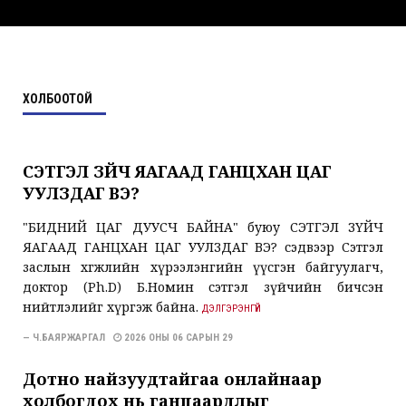
ХОЛБООТОЙ
СЭТГЭЛ ЗҮЙЧ ЯАГААД ГАНЦХАН ЦАГ
УУЛЗДАГ ВЭ?
"БИДНИЙ ЦАГ ДУУСЧ БАЙНА" буюу СЭТГЭЛ ЗҮЙЧ
ЯАГААД ГАНЦХАН ЦАГ УУЛЗДАГ ВЭ? сэдвээр Сэтгэл
заслын хөгжлийн хүрээлэнгийн үүсгэн байгуулагч,
доктор (Ph.D) Б.Номин сэтгэл зүйчийн бичсэн
нийтлэлийг хүргэж байна.
ДЭЛГЭРЭНГҮЙ
— Ч.БАЯРЖАРГАЛ
2026 ОНЫ 06 САРЫН 29
Дотно найзуудтайгаа онлайнаар
холбогдох нь ганцаардлыг