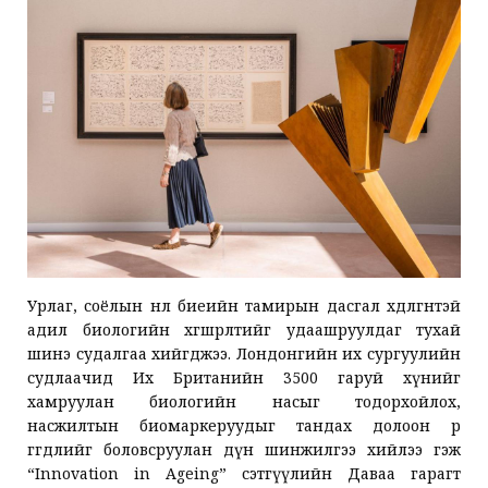
Урлаг, соёлын нөлөө биеийн тамирын дасгал хөдөлгөөнтэй
адил биологийн хөгшрөлтийг удаашруулдаг тухай
шинэ судалгаа хийгджээ. Лондонгийн их сургуулийн
судлаачид Их Британийн 3500 гаруй хүнийг
хамруулан биологийн насыг тодорхойлох,
насжилтын биомаркеруудыг тандах долоон өөр
өгөгдлийг боловсруулан дүн шинжилгээ хийлээ гэж
“Innovation in Ageing” сэтгүүлийн Даваа гарагт