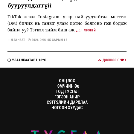
бууруулдаггүй
TikTok эсвэл Instagram дээр найзуудтайгаа мессеж
(DM) бичих нь таныг улам дотно болгоно гэж бодож
байна уу? Тэгвэл тийм биш аж.
ДЭЛГЭРЭНГҮЙ
— Н.ГАНБАТ
2026 ОНЫ 05 САРЫН 15
УЛААНБААТАРТ 13ºC
ДЭЭШЭЭ ОЧИХ
ОНЦЛОХ
ЭМЧИЙН ӨРӨӨ
ТОД ТУСГАЛ
ГЭГЭЭН АНИР
СЭТГЭЛИЙН ДАРХЛАА
НОГООН ХУУДАС