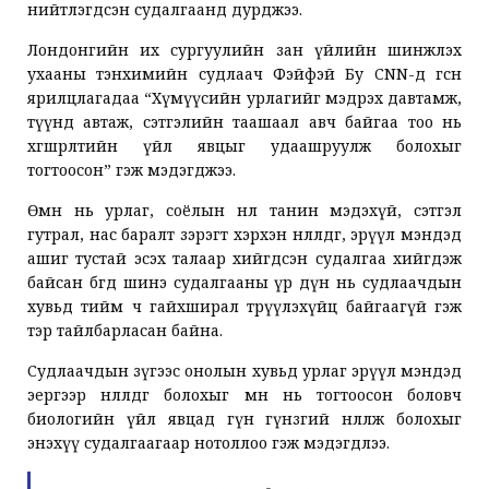
нийтлэгдсэн судалгаанд дурджээ.
Лондонгийн их сургуулийн зан үйлийн шинжлэх
ухааны тэнхимийн судлаач Фэйфэй Бу CNN-д өгсөн
ярилцлагадаа “Хүмүүсийн урлагийг мэдрэх давтамж,
түүнд автаж, сэтгэлийн таашаал авч байгаа тоо нь
хөгшрөлтийн үйл явцыг удаашруулж болохыг
тогтоосон” гэж мэдэгджээ.
Өмнө нь урлаг, соёлын нөлөө танин мэдэхүй, сэтгэл
гутрал, нас баралт зэрэгт хэрхэн нөлөөлдөг, эрүүл мэндэд
ашиг тустай эсэх талаар хийгдсэн судалгаа хийгдэж
байсан бөгөөд шинэ судалгааны үр дүн нь судлаачдын
хувьд тийм ч гайхширал төрүүлэхүйц байгаагүй гэж
тэр тайлбарласан байна.
Судлаачдын зүгээс онолын хувьд урлаг эрүүл мэндэд
эергээр нөлөөлдөг болохыг өмнө нь тогтоосон боловч
биологийн үйл явцад гүн гүнзгий нөлөөлж болохыг
энэхүү судалгаагаар нотоллоо гэж мэдэгдлээ.