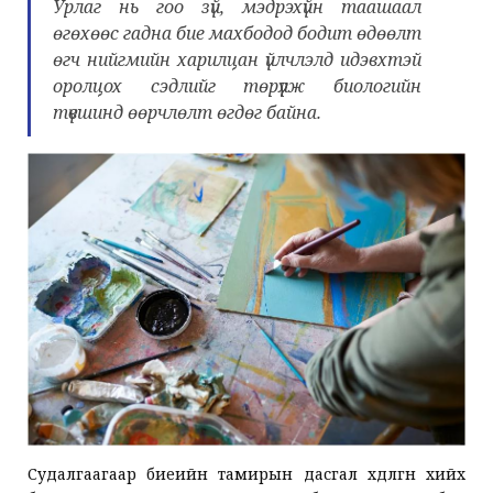
Урлаг нь гоо зүй, мэдрэхүйн таашаал
өгөхөөс гадна бие махбодод бодит өдөөлт
өгч нийгмийн харилцан үйлчлэлд идэвхтэй
оролцох сэдлийг төрүүлж биологийн
түвшинд өөрчлөлт өгдөг байна.
Судалгаагаар биеийн тамирын дасгал хөдөлгөөн хийх