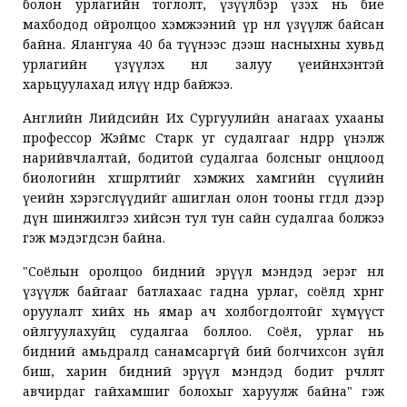
болон урлагийн тоглолт, үзүүлбэр үзэх нь бие
махбодод ойролцоо хэмжээний үр нөлөө үзүүлж байсан
байна. Ялангуяа 40 ба түүнээс дээш насныхны хувьд
урлагийн үзүүлэх нөлөө залуу үеийнхэнтэй
харьцуулахад илүү өндөр байжээ.
Английн Лийдсийн Их Сургуулийн анагаах ухааны
профессор Жэймс Старк уг судалгааг өндрөөр үнэлж
нарийвчлалтай, бодитой судалгаа болсныг онцлоод
биологийн хөгшрөлтийг хэмжих хамгийн сүүлийн
үеийн хэрэгслүүдийг ашиглан олон тооны өгөгдөл дээр
дүн шинжилгээ хийсэн тул тун сайн судалгаа болжээ
гэж мэдэгдсэн байна.
"Соёлын оролцоо бидний эрүүл мэндэд эерэг нөлөө
үзүүлж байгааг батлахаас гадна урлаг, соёлд хөрөнгө
оруулалт хийх нь ямар ач холбогдолтойг хүмүүст
ойлгуулахуйц судалгаа боллоо. Соёл, урлаг нь
бидний амьдралд санамсаргүй бий болчихсон зүйл
биш, харин бидний эрүүл мэндэд бодит өөрчлөлт
авчирдаг гайхамшиг болохыг харуулж байна" гэж