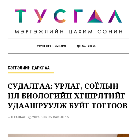
2026/08/09. НЯМ ГАРАГ
ДУГААР: #3825
СЭТГЭЛИЙН ДАРХЛАА
СУДАЛГАА: УРЛАГ, СОЁЛЫН
НӨЛӨӨ БИОЛОГИЙН ХӨГШРӨЛТИЙГ
УДААШРУУЛЖ БУЙГ ТОГТООВ
— Н.ГАНБАТ
2026 ОНЫ 05 САРЫН 15